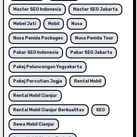
Master SEO Indonesia
Master SEO Jakarta
Mebel Jati
Mobil
Nusa
Nusa Penida Packages
Nusa Penida Tour
Pakar SEO Indonesia
Pakar SEO Jakarta
Pakej Pelancongan Yogyakarta
Pakej Percutian Jogja
Rental Mobil
Rental Mobil Cianjur
Rental Mobil Cianjur Berkualitas
SEO
Sewa Mobil Cianjur