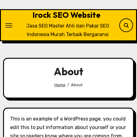
Skip
to
Irock SEO Website
content
Jasa SEO Master Ahli dan Pakar SEO
Indonesia Murah Terbaik Bergaransi
About
Home
About
This is an example of a WordPress page, you could
edit this to put information about yourself or your
site so readers know where you are coming from.