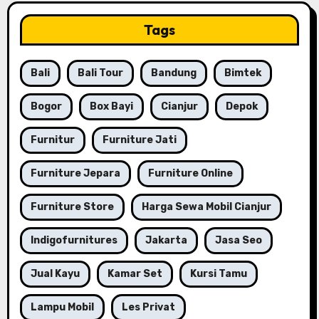
Tags
Bali
Bali Tour
Bandung
Bimtek
Bogor
Box Bayi
Cianjur
Depok
Furnitur
Furniture Jati
Furniture Jepara
Furniture Online
Furniture Store
Harga Sewa Mobil Cianjur
Indigofurnitures
Jakarta
Jasa Seo
Jual Kayu
Kamar Set
Kursi Tamu
Lampu Mobil
Les Privat