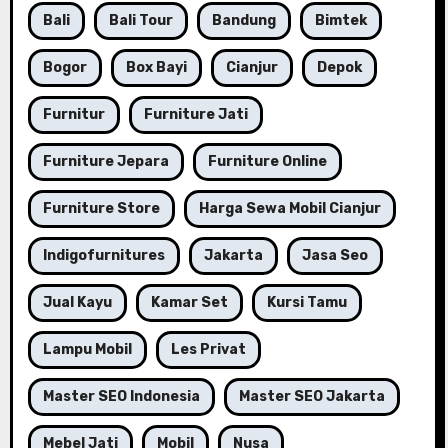
Bali
Bali Tour
Bandung
Bimtek
Bogor
Box Bayi
Cianjur
Depok
Furnitur
Furniture Jati
Furniture Jepara
Furniture Online
Furniture Store
Harga Sewa Mobil Cianjur
Indigofurnitures
Jakarta
Jasa Seo
Jual Kayu
Kamar Set
Kursi Tamu
Lampu Mobil
Les Privat
Master SEO Indonesia
Master SEO Jakarta
Mebel Jati
Mobil
Nusa