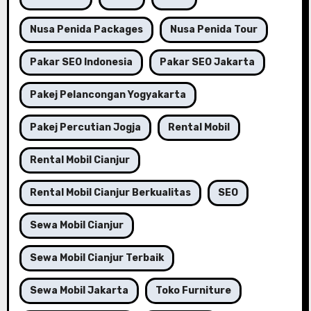
Nusa Penida Packages
Nusa Penida Tour
Pakar SEO Indonesia
Pakar SEO Jakarta
Pakej Pelancongan Yogyakarta
Pakej Percutian Jogja
Rental Mobil
Rental Mobil Cianjur
Rental Mobil Cianjur Berkualitas
SEO
Sewa Mobil Cianjur
Sewa Mobil Cianjur Terbaik
Sewa Mobil Jakarta
Toko Furniture