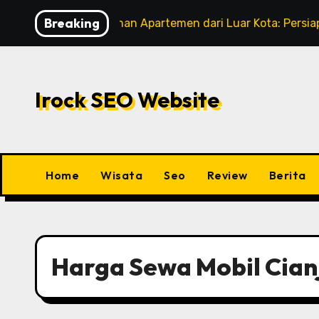
Skip
Breaking
Pindahan Apartemen dari Luar Kota: Persiapan Lengk
to
content
Irock SEO Website
Home
Wisata
Seo
Review
Berita
Harga Sewa Mobil Cian