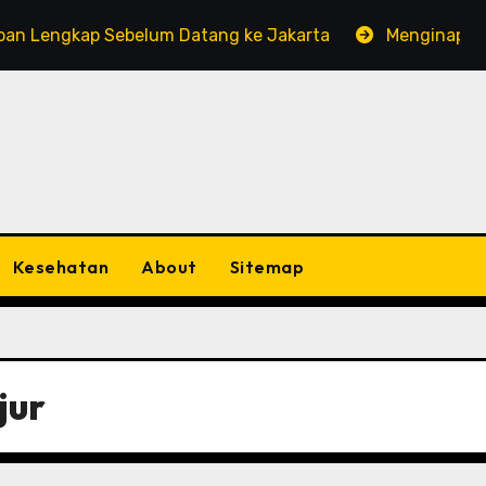
ap Sebelum Datang ke Jakarta
Menginap di Horison A
Kesehatan
About
Sitemap
jur