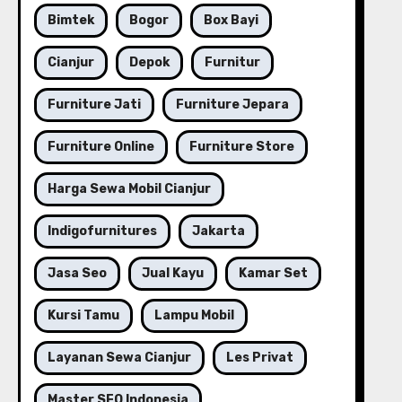
Bimtek
Bogor
Box Bayi
Cianjur
Depok
Furnitur
Furniture Jati
Furniture Jepara
Furniture Online
Furniture Store
Harga Sewa Mobil Cianjur
Indigofurnitures
Jakarta
Jasa Seo
Jual Kayu
Kamar Set
Kursi Tamu
Lampu Mobil
Layanan Sewa Cianjur
Les Privat
Master SEO Indonesia