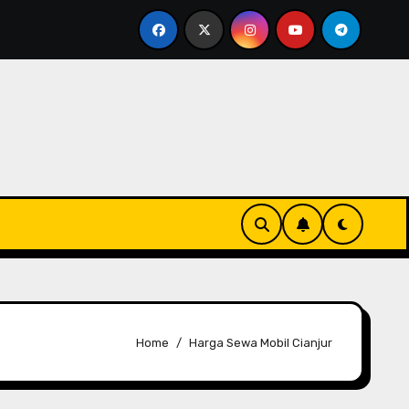
rcadia Wahid Hasyim: Pengalaman di Pusat Jakarta
K
Home
Harga Sewa Mobil Cianjur