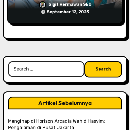
Manfaat Les Privat dalam
Sigit Hermawan SEO
Memperdalam Pemahaman Konsep
September 12, 2023
Fisika
Search
for:
Artikel Sebelumnya
Menginap di Horison Arcadia Wahid Hasyim:
Pengalaman di Pusat Jakarta