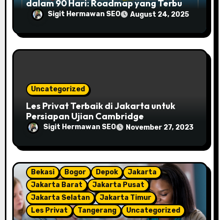
dalam 90 Hari: Roadmap yang Terbukti
dari Sigit Hermawan
Sigit Hermawan SEO
August 24, 2025
Uncategorized
Les Privat Terbaik di Jakarta untuk
Persiapan Ujian Cambridge
Sigit Hermawan SEO
November 27, 2023
Bekasi
Bogor
Depok
Jakarta
Jakarta Barat
Jakarta Pusat
Jakarta Selatan
Jakarta Timur
Les Privat
Tangerang
Uncategorized