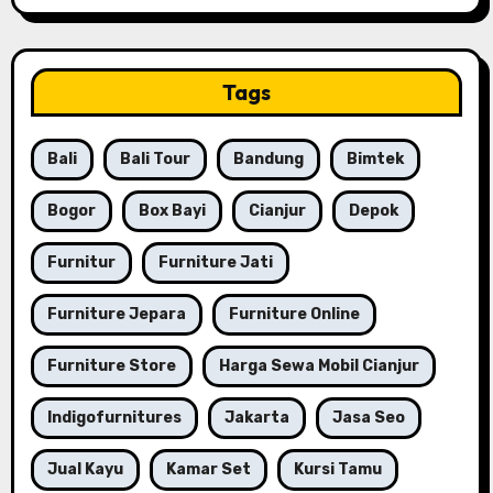
Tags
Bali
Bali Tour
Bandung
Bimtek
Bogor
Box Bayi
Cianjur
Depok
Furnitur
Furniture Jati
Furniture Jepara
Furniture Online
Furniture Store
Harga Sewa Mobil Cianjur
Indigofurnitures
Jakarta
Jasa Seo
Jual Kayu
Kamar Set
Kursi Tamu