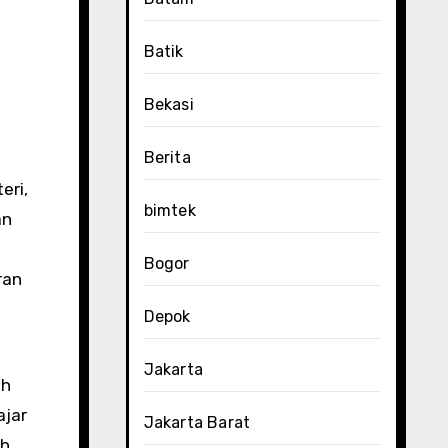
Batik
Bekasi
Berita
eri,
bimtek
an
Bogor
ran
Depok
Jakarta
ih
ajar
Jakarta Barat
ih