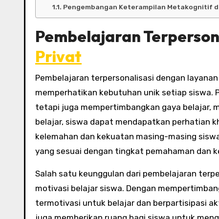
Pengembangan Keterampilan Metakognitif da
Pembelajaran Terperson
Privat
Pembelajaran terpersonalisasi dengan layanan
memperhatikan kebutuhan unik setiap siswa. P
tetapi juga mempertimbangkan gaya belajar, 
belajar, siswa dapat mendapatkan perhatian k
kelemahan dan kekuatan masing-masing siswa
yang sesuai dengan tingkat pemahaman dan ke
Salah satu keunggulan dari pembelajaran ter
motivasi belajar siswa. Dengan mempertimbangk
termotivasi untuk belajar dan berpartisipasi ak
juga memberikan ruang bagi siswa untuk men