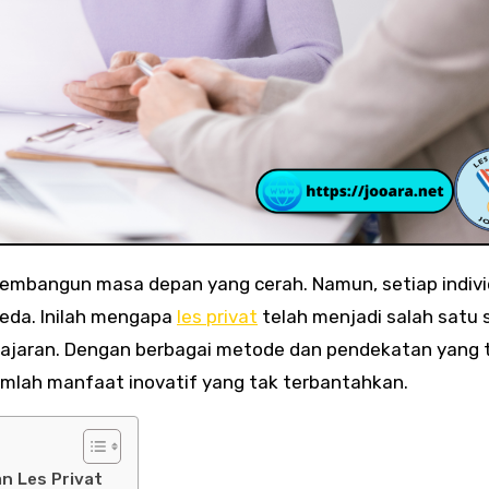
beda. Inilah mengapa
les privat
telah menjadi salah satu s
ajaran. Dengan berbagai metode dan pendekatan yang 
lah manfaat inovatif yang tak terbantahkan.
n Les Privat