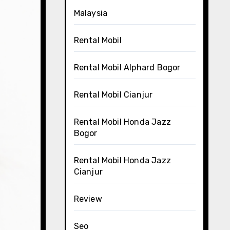
Malaysia
Rental Mobil
Rental Mobil Alphard Bogor
Rental Mobil Cianjur
Rental Mobil Honda Jazz
Bogor
Rental Mobil Honda Jazz
Cianjur
Review
Seo