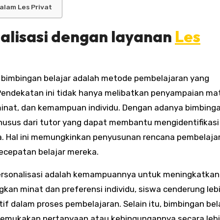
lam Les Privat
alisasi dengan layanan
Les
 bimbingan belajar adalah metode pembelajaran yang
endekatan ini tidak hanya melibatkan penyampaian mat
minat, dan kemampuan individu. Dengan adanya bimbing
husus dari tutor yang dapat membantu mengidentifikasi
. Hal ini memungkinkan penyusunan rencana pembelaja
cepatan belajar mereka.
personalisasi adalah kemampuannya untuk meningkatkan
an minat dan preferensi individu, siswa cenderung leb
tif dalam proses pembelajaran. Selain itu, bimbingan bel
gemukakan pertanyaan atau kebingungannya secara leb