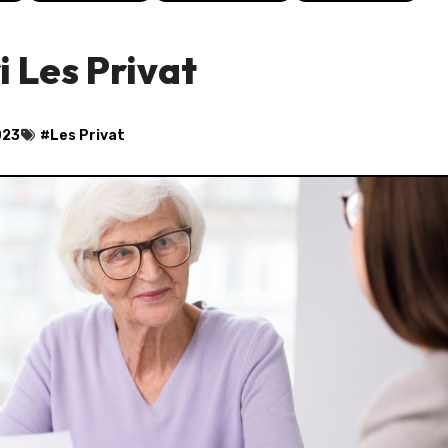
i Les Privat
023
#
Les Privat