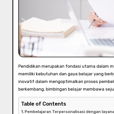
Pendidikan merupakan fondasi utama dalam membangun masa depan yang cerah. Namun, setiap individu
memiliki kebutuhan dan gaya belajar yang ber
inovatif dalam mengoptimalkan proses pembel
berkembang, bimbingan belajar membawa sejum
Table of Contents
Pembelajaran Terpersonalisasi dengan layana