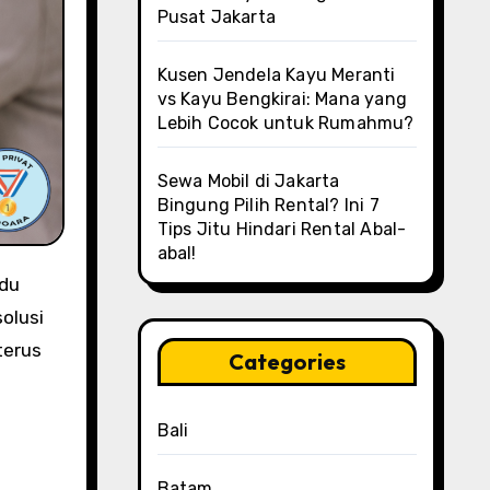
Pusat Jakarta
Kusen Jendela Kayu Meranti
vs Kayu Bengkirai: Mana yang
Lebih Cocok untuk Rumahmu?
Sewa Mobil di Jakarta
Bingung Pilih Rental? Ini 7
Tips Jitu Hindari Rental Abal-
abal!
olusi
terus
Categories
Bali
Batam