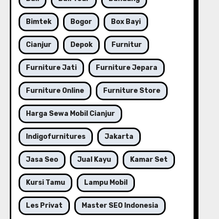
Bimtek
Bogor
Box Bayi
Cianjur
Depok
Furnitur
Furniture Jati
Furniture Jepara
Furniture Online
Furniture Store
Harga Sewa Mobil Cianjur
Indigofurnitures
Jakarta
Jasa Seo
Jual Kayu
Kamar Set
Kursi Tamu
Lampu Mobil
Les Privat
Master SEO Indonesia