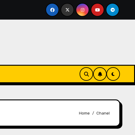
tel Bintang 4 Harga Terjangkau: Review Horison Ultima Se
Home
Chanel