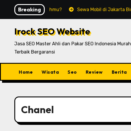
Skip
Breaking
cok untuk Rumahmu?
Sewa Mobil di Jakarta Bingung Pili
to
content
Irock SEO Website
Jasa SEO Master Ahli dan Pakar SEO Indonesia Murah
Terbaik Bergaransi
Home
Wisata
Seo
Review
Berita
Chanel