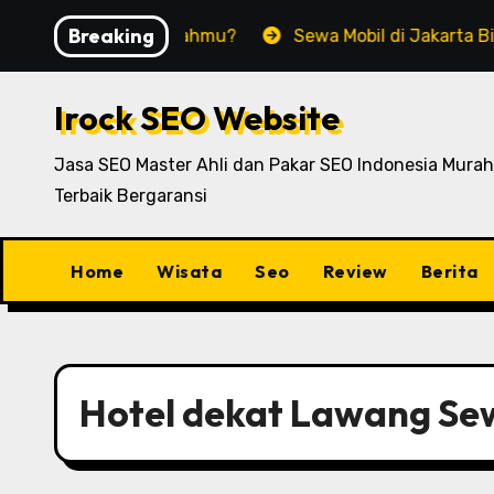
Skip
Breaking
cok untuk Rumahmu?
Sewa Mobil di Jakarta Bingung Pili
to
content
Irock SEO Website
Jasa SEO Master Ahli dan Pakar SEO Indonesia Murah
Terbaik Bergaransi
Home
Wisata
Seo
Review
Berita
Hotel dekat Lawang Se