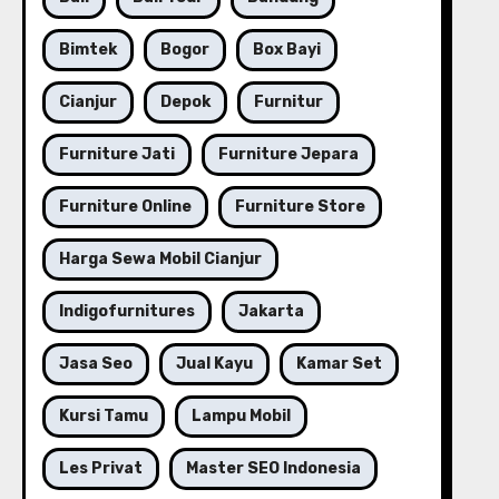
Bimtek
Bogor
Box Bayi
Cianjur
Depok
Furnitur
Furniture Jati
Furniture Jepara
Furniture Online
Furniture Store
Harga Sewa Mobil Cianjur
Indigofurnitures
Jakarta
Jasa Seo
Jual Kayu
Kamar Set
Kursi Tamu
Lampu Mobil
Les Privat
Master SEO Indonesia