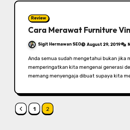
Review
Cara Merawat Furniture Vin
Sigit Hermawan SEO
August 29, 2019
Anda semua sudah mengetahui bukan jika mebel dengan mode vintage ialah mode yang
memperingatkan kita mengenai generasi den
memang menyengaja dibuat supaya kita m
Posts
1
2
pagination