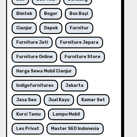
Bimtek
Bogor
Box Bayi
Cianjur
Depok
Furnitur
Furniture Jati
Furniture Jepara
Furniture Online
Furniture Store
Harga Sewa Mobil Cianjur
Indigofurnitures
Jakarta
Jasa Seo
Jual Kayu
Kamar Set
Kursi Tamu
Lampu Mobil
Les Privat
Master SEO Indonesia