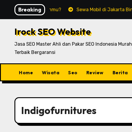
Skip
Breaking
ok untuk Rumahmu?
Sewa Mobil di Jakarta Bingung Pili
to
content
Irock SEO Website
Jasa SEO Master Ahli dan Pakar SEO Indonesia Murah
Terbaik Bergaransi
Home
Wisata
Seo
Review
Berita
Indigofurnitures