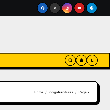
el Bintang 4 Harga Terjangkau: Review Horison Ultima Se
Home
Indigofurnitures
Page 2