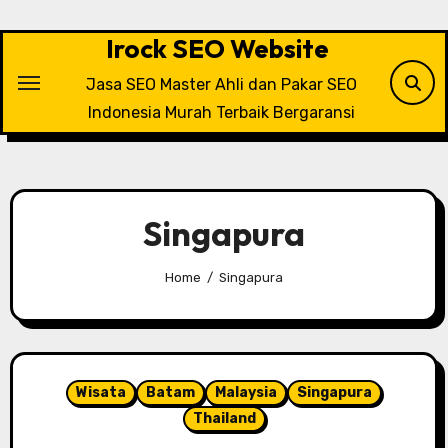
Skip
to
Irock SEO Website
content
Jasa SEO Master Ahli dan Pakar SEO
Indonesia Murah Terbaik Bergaransi
Singapura
Home
Singapura
Wisata
Batam
Malaysia
Singapura
Thailand