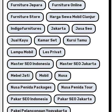
Furniture Jepara
Furniture Online
Furniture Store
Harga Sewa Mobil Cianjur
Indigofurnitures
Jakarta
Jasa Seo
Jual Kayu
Kamar Set
Kursi Tamu
Lampu Mobil
Les Privat
Master SEO Indonesia
Master SEO Jakarta
Mebel Jati
Mobil
Nusa
Nusa Penida Packages
Nusa Penida Tour
Pakar SEO Indonesia
Pakar SEO Jakarta
Pakej Pelancongan Yogyakarta