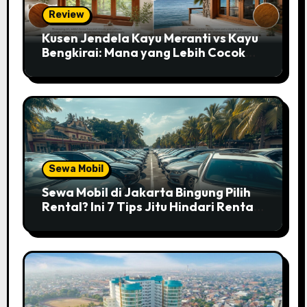
Review
Kusen Jendela Kayu Meranti vs Kayu
Bengkirai: Mana yang Lebih Cocok
untuk Rumahmu?
Sewa Mobil
Sewa Mobil di Jakarta Bingung Pilih
Rental? Ini 7 Tips Jitu Hindari Rental
Abal-abal!