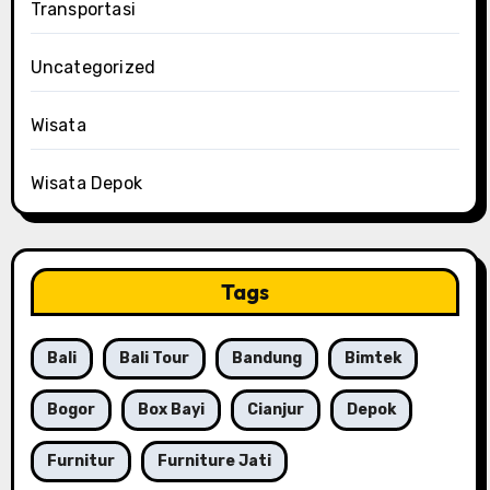
Transportasi
Uncategorized
Wisata
Wisata Depok
Tags
Bali
Bali Tour
Bandung
Bimtek
Bogor
Box Bayi
Cianjur
Depok
Furnitur
Furniture Jati