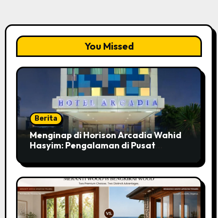
You Missed
Berita
Menginap di Horison Arcadia Wahid
Hasyim: Pengalaman di Pusat
Jakarta