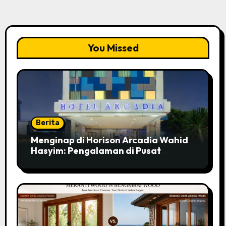
You Missed
Berita
Menginap di Horison Arcadia Wahid
Hasyim: Pengalaman di Pusat
Jakarta