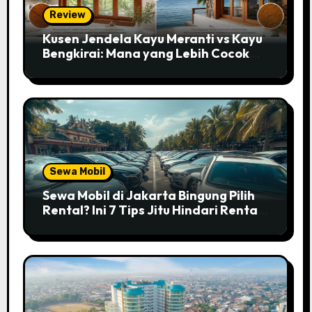
Review
Kusen Jendela Kayu Meranti vs Kayu
Bengkirai: Mana yang Lebih Cocok
untuk Rumahmu?
Sewa Mobil
Sewa Mobil di Jakarta Bingung Pilih
Rental? Ini 7 Tips Jitu Hindari Rental
Abal-abal!