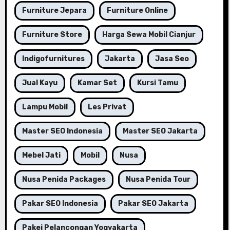
Furniture Jepara
Furniture Online
Furniture Store
Harga Sewa Mobil Cianjur
Indigofurnitures
Jakarta
Jasa Seo
Jual Kayu
Kamar Set
Kursi Tamu
Lampu Mobil
Les Privat
Master SEO Indonesia
Master SEO Jakarta
Mebel Jati
Mobil
Nusa
Nusa Penida Packages
Nusa Penida Tour
Pakar SEO Indonesia
Pakar SEO Jakarta
Pakej Pelancongan Yogyakarta