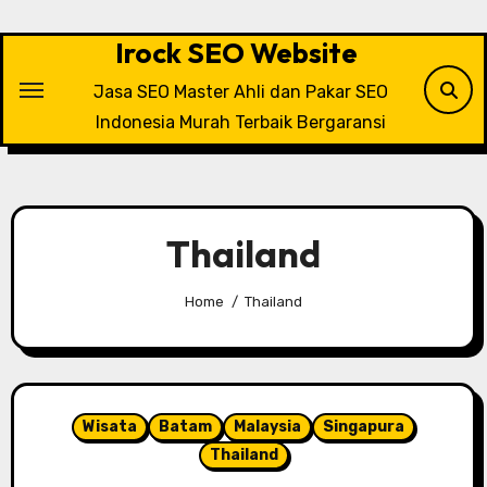
Skip
to
Irock SEO Website
content
Jasa SEO Master Ahli dan Pakar SEO
Indonesia Murah Terbaik Bergaransi
Thailand
Home
Thailand
Wisata
Batam
Malaysia
Singapura
Thailand