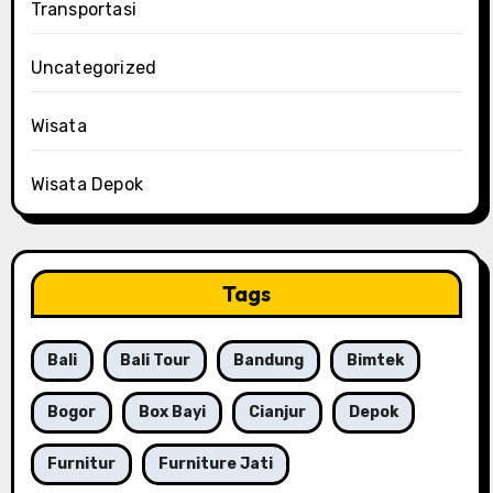
Transportasi
Uncategorized
Wisata
Wisata Depok
Tags
Bali
Bali Tour
Bandung
Bimtek
Bogor
Box Bayi
Cianjur
Depok
Furnitur
Furniture Jati