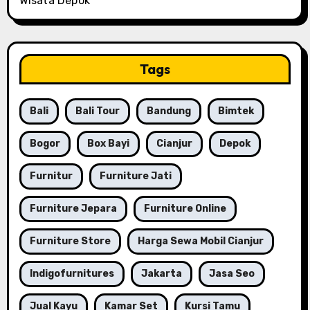
Wisata Depok
Tags
Bali
Bali Tour
Bandung
Bimtek
Bogor
Box Bayi
Cianjur
Depok
Furnitur
Furniture Jati
Furniture Jepara
Furniture Online
Furniture Store
Harga Sewa Mobil Cianjur
Indigofurnitures
Jakarta
Jasa Seo
Jual Kayu
Kamar Set
Kursi Tamu