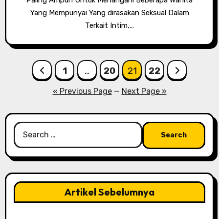
Yang Mempunyai Yang dirasakan Seksual Dalam
Terkait Intim,…
Posts
1
…
20
21
22
pagination
« Previous Page
—
Next Page »
Search
for:
Artikel Sebelumnya