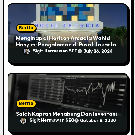
o
n
Berita
Menginap di Horison Arcadia Wahid
Hasyim: Pengalaman di Pusat Jakarta
Sigit Hermawan SEO
July 26, 2026
Berita
Salah Kaprah Menabung Dan Investasi
Sigit Hermawan SEO
October 8, 2020