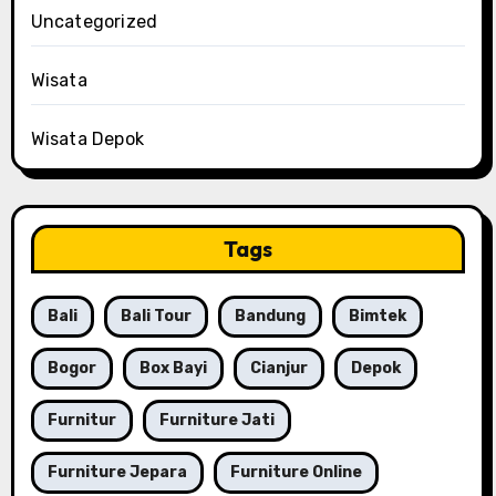
Uncategorized
Wisata
Wisata Depok
Tags
Bali
Bali Tour
Bandung
Bimtek
Bogor
Box Bayi
Cianjur
Depok
Furnitur
Furniture Jati
Furniture Jepara
Furniture Online