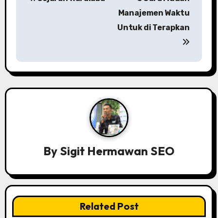
o
Manajemen Waktu
s
Untuk di Terapkan
t
n
a
v
i
g
By
Sigit Hermawan SEO
a
t
i
Related Post