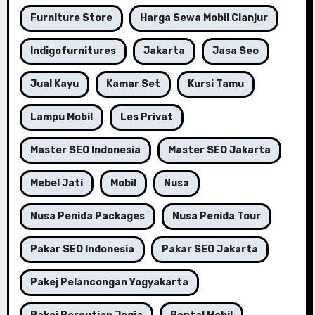
Furniture Store
Harga Sewa Mobil Cianjur
Indigofurnitures
Jakarta
Jasa Seo
Jual Kayu
Kamar Set
Kursi Tamu
Lampu Mobil
Les Privat
Master SEO Indonesia
Master SEO Jakarta
Mebel Jati
Mobil
Nusa
Nusa Penida Packages
Nusa Penida Tour
Pakar SEO Indonesia
Pakar SEO Jakarta
Pakej Pelancongan Yogyakarta