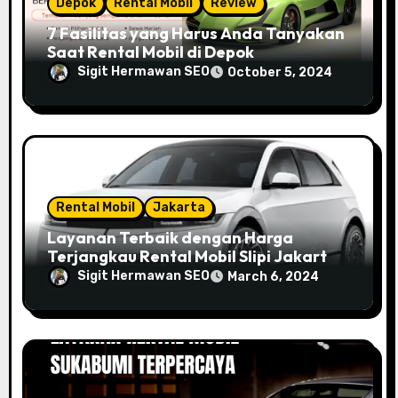
Depok
Rental Mobil
Review
7 Fasilitas yang Harus Anda Tanyakan
Saat Rental Mobil di Depok
Sigit Hermawan SEO
October 5, 2024
Rental Mobil
Jakarta
Layanan Terbaik dengan Harga
Terjangkau Rental Mobil Slipi Jakarta
Barat 24 Jam
Sigit Hermawan SEO
March 6, 2024