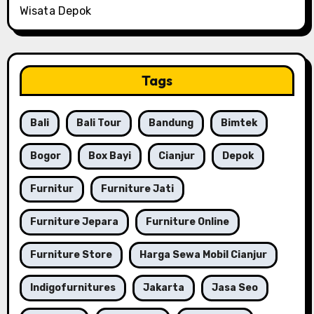
Wisata Depok
Tags
Bali
Bali Tour
Bandung
Bimtek
Bogor
Box Bayi
Cianjur
Depok
Furnitur
Furniture Jati
Furniture Jepara
Furniture Online
Furniture Store
Harga Sewa Mobil Cianjur
Indigofurnitures
Jakarta
Jasa Seo