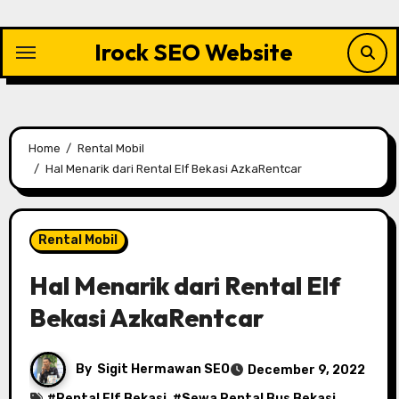
Skip
to
Irock SEO Website
content
Home
Rental Mobil
Hal Menarik dari Rental Elf Bekasi AzkaRentcar
Rental Mobil
Hal Menarik dari Rental Elf
Bekasi AzkaRentcar
By
Sigit Hermawan SEO
December 9, 2022
#
Rental Elf Bekasi
, #
Sewa Rental Bus Bekasi
,