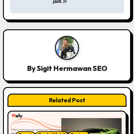
jam
t
n
a
v
i
g
By
Sigit Hermawan SEO
a
t
Related Post
i
o
n