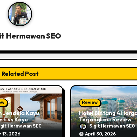
git Hermawan SEO
Related Post
ew
Review
n Jendela Kayu
Hotel Bintang 4 Harg
ti vs Kayu
Terjangkau: Review
irai: Mana yang
Horison Ultima
igit Hermawan SEO
Sigit Hermawan SEO
 Cocok untuk
Sentraland Simpang 
y 13, 2026
April 30, 2026