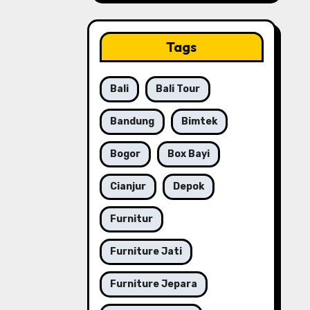
Tags
Bali
Bali Tour
Bandung
Bimtek
Bogor
Box Bayi
Cianjur
Depok
Furnitur
Furniture Jati
Furniture Jepara