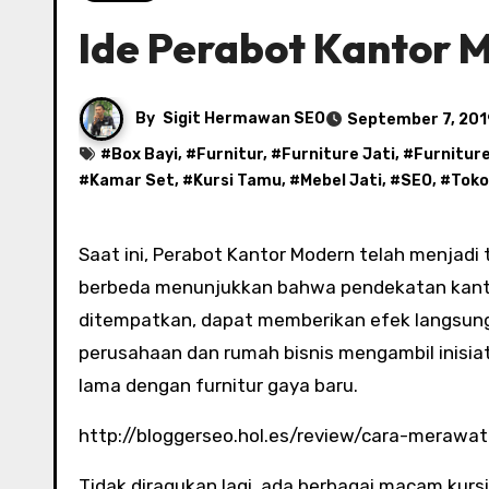
Ide Perabot Kantor 
By
Sigit Hermawan SEO
September 7, 201
#
Box Bayi
, #
Furnitur
, #
Furniture Jati
, #
Furnitur
#
Kamar Set
, #
Kursi Tamu
, #
Mebel Jati
, #
SEO
, #
Toko
Saat ini, Perabot Kantor Modern telah menjadi tren terbaru di rumah dan kantor perusahaan. Penelitian yang
berbeda menunjukkan bahwa pendekatan kanto
ditempatkan, dapat memberikan efek langsung
perusahaan dan rumah bisnis mengambil inisia
lama dengan furnitur gaya baru.
http://bloggerseo.hol.es/review/cara-merawat
Tidak diragukan lagi, ada berbagai macam kursi