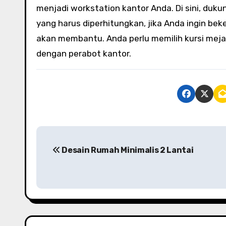
menjadi workstation kantor Anda. Di sini, duk
yang harus diperhitungkan, jika Anda ingin be
akan membantu. Anda perlu memilih kursi meja k
dengan perabot kantor.
P
Desain Rumah Minimalis 2 Lantai
o
s
t
n