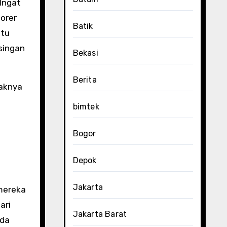
 Ingat
porer
Batik
atu
singan
Bekasi
Berita
paknya
bimtek
Bogor
Depok
Jakarta
 mereka
ari
Jakarta Barat
nda