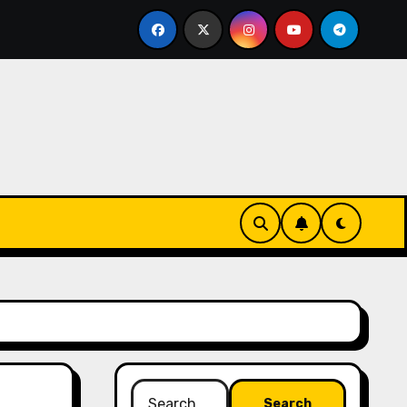
?
Sewa Mobil di Jakarta Bingung Pilih Rental? Ini 7 Ti
Search