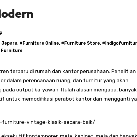
Modern
9
e Jepara
, #
Furniture Online
, #
Furniture Store
, #
Indigofurnitu
 Furniture
r dalam perencanaan ruang, dan furnitur yang akan
 pada output karyawan. Itulah alasan mengapa, banyak
tif untuk memodifikasi perabot kantor dan mengganti y
-furniture-vintage-klasik-secara-baik/
 eksekutif kontemporer, meja, kabinet, meja dan banyak