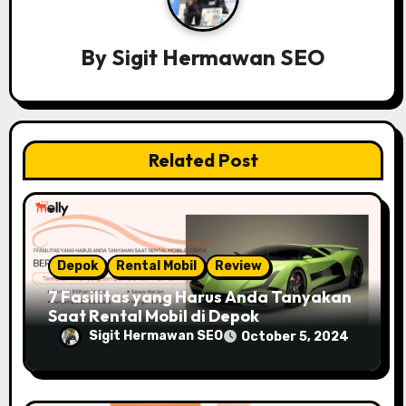
g
a
By
Sigit Hermawan SEO
t
i
Related Post
o
n
Depok
Rental Mobil
Review
7 Fasilitas yang Harus Anda Tanyakan
Saat Rental Mobil di Depok
Sigit Hermawan SEO
October 5, 2024