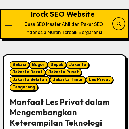
Skip
to
Irock SEO Website
content
Jasa SEO Master Ahli dan Pakar SEO
Indonesia Murah Terbaik Bergaransi
Bekasi
Bogor
Depok
Jakarta
Jakarta Barat
Jakarta Pusat
Jakarta Selatan
Jakarta Timur
Les Privat
Tangerang
Manfaat Les Privat dalam
Mengembangkan
Keterampilan Teknologi