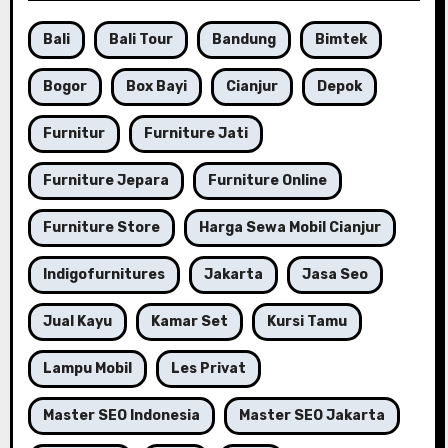
Bali
Bali Tour
Bandung
Bimtek
Bogor
Box Bayi
Cianjur
Depok
Furnitur
Furniture Jati
Furniture Jepara
Furniture Online
Furniture Store
Harga Sewa Mobil Cianjur
Indigofurnitures
Jakarta
Jasa Seo
Jual Kayu
Kamar Set
Kursi Tamu
Lampu Mobil
Les Privat
Master SEO Indonesia
Master SEO Jakarta