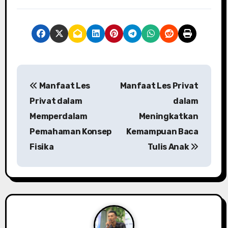
P
Manfaat Les
Manfaat Les Privat
o
Privat dalam
dalam
s
Memperdalam
Meningkatkan
Pemahaman Konsep
Kemampuan Baca
t
Fisika
Tulis Anak
n
a
v
i