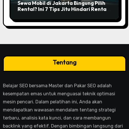
Sewa Mobil di Jakarta Bingung Pilih
Rental? Ini 7 Tips Jitu Hindari Rental
Abal-abal!
Tentang
Belajar SEO bersama Master dan Pakar SEO adalah
kesempatan emas untuk menguasai teknik optimasi
mesin pencari. Dalam pelatihan ini, Anda akan
mendapatkan wawasan mendalam tentang strategi
terbaru, analisis kata kunci, dan cara membangun
backlink yang efektif. Dengan bimbingan langsung dari