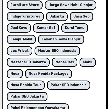
Furniture Store
Harga Sewa Mobil Cianjur
Indigofurnitures
Jakarta
Jasa Seo
Jual Kayu
Kamar Set
Kursi Tamu
Lampu Mobil
Layanan Sewa Cianjur
Les Privat
Master SEO Indonesia
Master SEO Jakarta
Mebel Jati
Mobil
Nusa
Nusa Penida Packages
Nusa Penida Tour
Pakar SEO Indonesia
Pakar SEO Jakarta
Pakej Pelancongan Yogyakarta