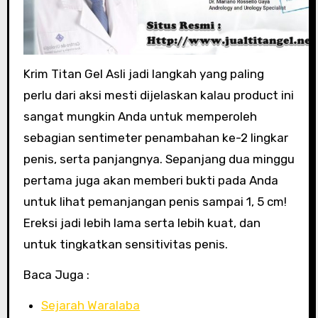
Krim Titan Gel Asli jadi langkah yang paling
perlu dari aksi mesti dijelaskan kalau product ini
sangat mungkin Anda untuk memperoleh
sebagian sentimeter penambahan ke-2 lingkar
penis, serta panjangnya. Sepanjang dua minggu
pertama juga akan memberi bukti pada Anda
untuk lihat pemanjangan penis sampai 1, 5 cm!
Ereksi jadi lebih lama serta lebih kuat, dan
untuk tingkatkan sensitivitas penis.
Baca Juga :
Sejarah Waralaba