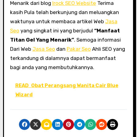
Menarik dari blog
Irock SEO Website
Terima
kasih Pula telah berkunjung dan meluangkan
waktunya untuk membaca artikel Web
Jasa
Seo
yang singkat ini yang berjudul
“Manfaat
Titan Gel Yang Menarik”
. Semoga informasi
Dari Web
Jasa Seo
dan
Pakar Seo
Ahli SEO yang
terkandung di dalamnya dapat bermanfaat
bagi anda yang membutuhkannya.
READ
Obat Perangsang Wanita Cair Blue
Wizard