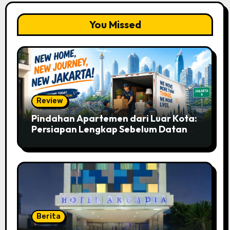
You Missed
Review
Pindahan Apartemen dari Luar Kota:
Persiapan Lengkap Sebelum Datang
ke Jakarta
Berita