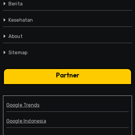
Berita
Kesehatan
About
Sitemap
Partner
Google Trends
Google Indonesia