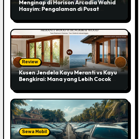
Menginap di Horison Arcadia Wahid
Hasyim: Pengalaman di Pusat
Jakarta
Review
Kusen Jendela Kayu Meranti vs Kayu
Bengkirai: Mana yang Lebih Cocok
untuk Rumahmu?
Sewa Mobil