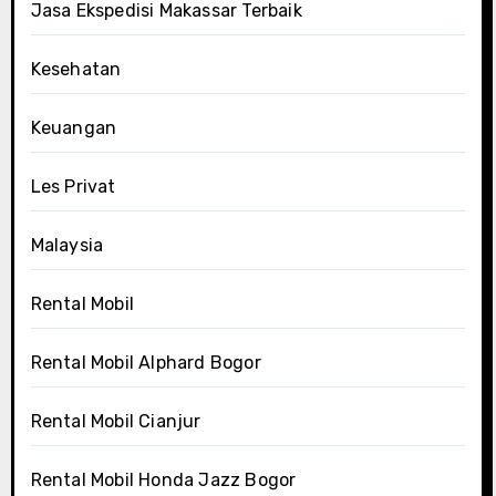
Jasa Ekspedisi Makassar Terbaik
Kesehatan
Keuangan
Les Privat
Malaysia
Rental Mobil
Rental Mobil Alphard Bogor
Rental Mobil Cianjur
Rental Mobil Honda Jazz Bogor