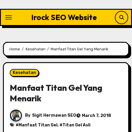
Skip
to
Irock SEO Website
content
Home
Kesehatan
Manfaat Titan Gel Yang Menarik
Kesehatan
Manfaat Titan Gel Yang
Menarik
By
Sigit Hermawan SEO
March 7, 2018
#
Manfaat Titan Gel
, #
Titan Gel Asli